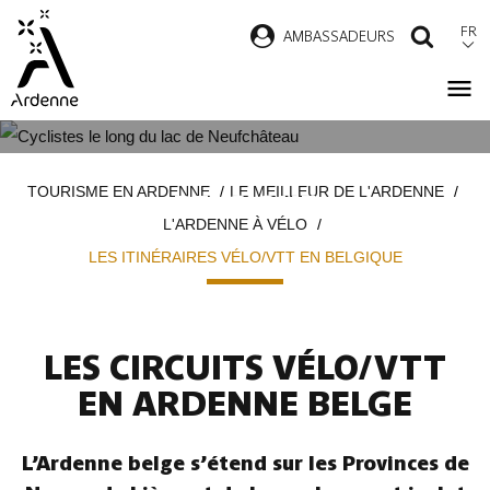
Aller
FR
AMBASSADEURS
RECH
au
contenu
principal
LES ITINÉRAIRES VÉLO/VTT EN
Fil
TOURISME EN ARDENNE
LE MEILLEUR DE L'ARDENNE
BELGIQUE
d'Ariane
L'ARDENNE À VÉLO
LES ITINÉRAIRES VÉLO/VTT EN BELGIQUE
LES CIRCUITS VÉLO/VTT
EN ARDENNE BELGE
L’Ardenne belge s’étend sur les Provinces de