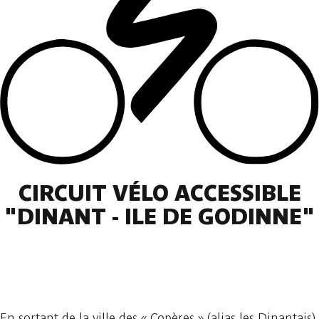
CIRCUIT VÉLO ACCESSIBLE
"DINANT - ILE DE GODINNE"
2 photos
En sortant de la ville des « Copères » (alias les Dinantais)