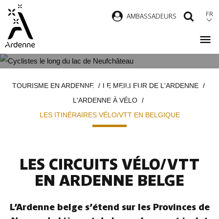
Aller
FR
AMBASSADEURS
RECH
au
contenu
principal
LES ITINÉRAIRES VÉLO/VTT EN
Fil
TOURISME EN ARDENNE
LE MEILLEUR DE L'ARDENNE
BELGIQUE
d'Ariane
L'ARDENNE À VÉLO
LES ITINÉRAIRES VÉLO/VTT EN BELGIQUE
LES CIRCUITS VÉLO/VTT
EN ARDENNE BELGE
L’Ardenne belge s’étend sur les Provinces de