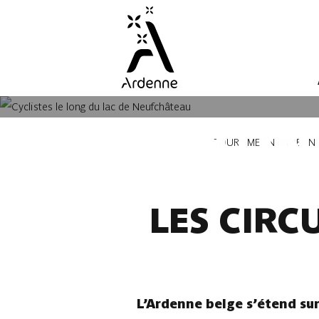
Aller
au
contenu
principal
LES ITI
Fil
TOURISME EN ARDENN
d'Ariane
LES CIRC
L’Ardenne belge s’étend su