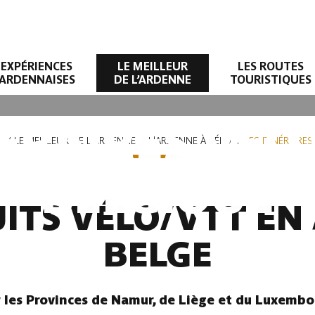
EXPÉRIENCES
LE MEILLEUR
LES ROUTES
ARDENNAISES
DE L’ARDENNE
TOURISTIQUES
NÉRAIRES VÉL
E
LE MEILLEUR DE L'ARDENNE
L'ARDENNE À VÉLO
LES ITINÉRAIRE
BELGIQUE
UITS VÉLO/VTT E
BELGE
r les Provinces de Namur, de Liège et du Luxembo