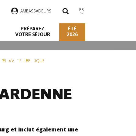
FR
AMBASSADEURS
RECHERCHER
PRÉPAREZ
ÉTÉ
VOTRE SÉJOUR
2026
O/VTT EN
S VÉLO/VTT EN BELGIQUE
N ARDENNE
urg et inclut également une