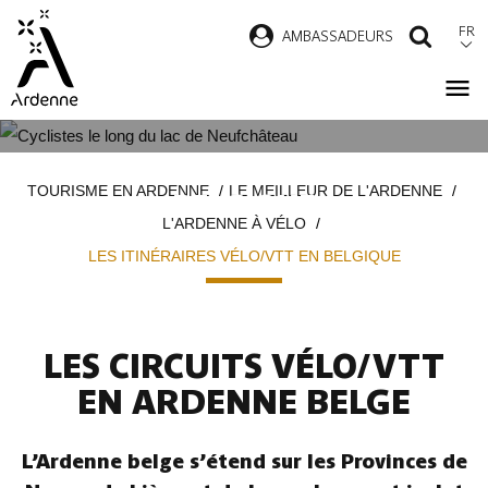
Aller
FR
AMBASSADEURS
RECH
au
contenu
principal
LES ITINÉRAIRES VÉLO/VTT EN
Fil
TOURISME EN ARDENNE
LE MEILLEUR DE L'ARDENNE
BELGIQUE
d'Ariane
L'ARDENNE À VÉLO
LES ITINÉRAIRES VÉLO/VTT EN BELGIQUE
LES CIRCUITS VÉLO/VTT
EN ARDENNE BELGE
L’Ardenne belge s’étend sur les Provinces de