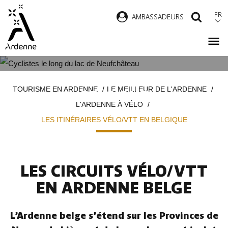
Aller
FR
AMBASSADEURS
RECH
au
contenu
principal
LES ITINÉRAIRES VÉLO/VTT EN
Fil
TOURISME EN ARDENNE
LE MEILLEUR DE L'ARDENNE
BELGIQUE
d'Ariane
L'ARDENNE À VÉLO
LES ITINÉRAIRES VÉLO/VTT EN BELGIQUE
LES CIRCUITS VÉLO/VTT
EN ARDENNE BELGE
L’Ardenne belge s’étend sur les Provinces de