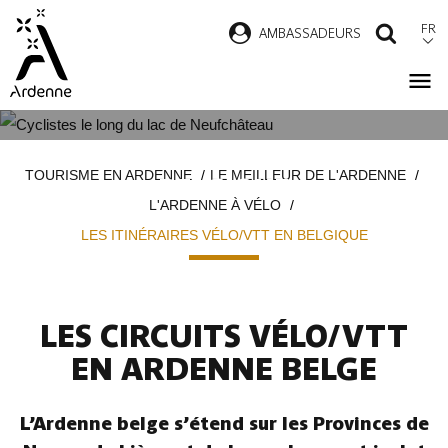
Aller
FR
AMBASSADEURS
RECH
au
contenu
principal
LES ITINÉRAIRES VÉLO/VTT EN
Fil
TOURISME EN ARDENNE
LE MEILLEUR DE L'ARDENNE
BELGIQUE
d'Ariane
L'ARDENNE À VÉLO
LES ITINÉRAIRES VÉLO/VTT EN BELGIQUE
LES CIRCUITS VÉLO/VTT
EN ARDENNE BELGE
L’Ardenne belge s’étend sur les Provinces de