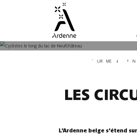
Aller
au
contenu
principal
LES ITI
Fil
TOURISME EN ARDENN
d'Ariane
LES CIRC
L’Ardenne belge s’étend su