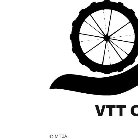
VTT C
©
MTBA