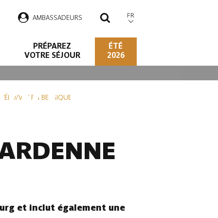
FR
AMBASSADEURS
RECHERCHER
PRÉPAREZ
ÉTÉ
VOTRE SÉJOUR
2026
O/VTT EN
S VÉLO/VTT EN BELGIQUE
N ARDENNE
urg et inclut également une