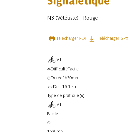
Signalétique
N3 (Vététiste) - Rouge
Télécharger PDF
Télécharger GPX
VTT
Difficulté
Facile
Durée
1h30mn
Dist.
16.1 km
Type de pratique
VTT
Facile
1h30mn