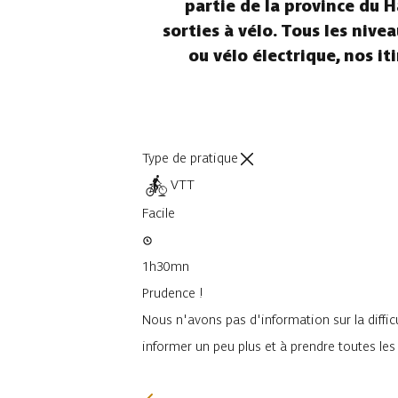
partie de la province du H
sorties à vélo. Tous les nive
ou vélo électrique, nos i
Type de pratique
VTT
Facile
1h30mn
Prudence !
Nous n'avons pas d'information sur la difficu
informer un peu plus et à prendre toutes le
Je vais faire attention