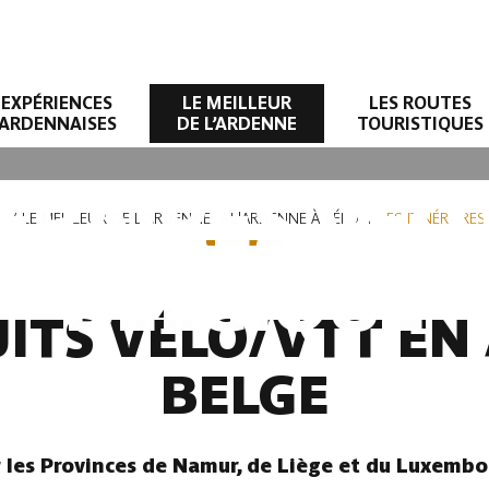
EXPÉRIENCES
LE MEILLEUR
LES ROUTES
ARDENNAISES
DE L’ARDENNE
TOURISTIQUES
NÉRAIRES VÉL
E
LE MEILLEUR DE L'ARDENNE
L'ARDENNE À VÉLO
LES ITINÉRAIRE
BELGIQUE
UITS VÉLO/VTT E
BELGE
r les Provinces de Namur, de Liège et du Luxembo