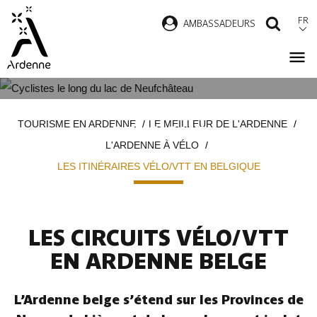
Aller
FR
AMBASSADEURS
RECH
au
contenu
principal
LES ITINÉRAIRES VÉLO/VTT EN
Fil
TOURISME EN ARDENNE
LE MEILLEUR DE L'ARDENNE
BELGIQUE
d'Ariane
L'ARDENNE À VÉLO
LES ITINÉRAIRES VÉLO/VTT EN BELGIQUE
LES CIRCUITS VÉLO/VTT
EN ARDENNE BELGE
L’Ardenne belge s’étend sur les Provinces de