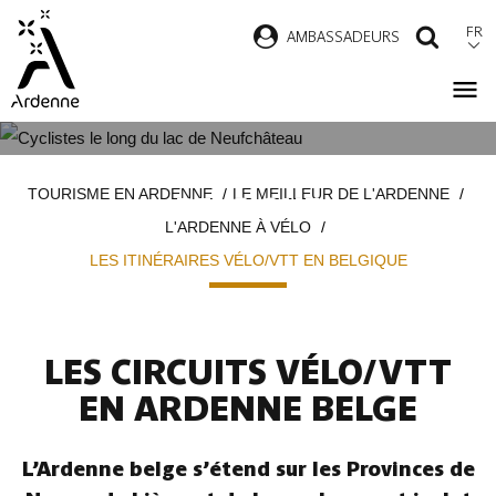
Aller
FR
AMBASSADEURS
RECH
au
contenu
principal
LES ITINÉRAIRES VÉLO/VTT EN
Fil
TOURISME EN ARDENNE
LE MEILLEUR DE L'ARDENNE
BELGIQUE
d'Ariane
L'ARDENNE À VÉLO
LES ITINÉRAIRES VÉLO/VTT EN BELGIQUE
LES CIRCUITS VÉLO/VTT
EN ARDENNE BELGE
L’Ardenne belge s’étend sur les Provinces de