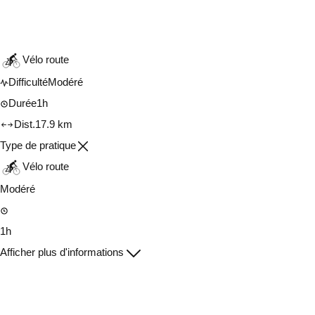
Consulter sur l'application
Partager
Vélo route
Difficulté
Modéré
Durée
1h
Dist.
17.9 km
Type de pratique
Vélo route
Modéré
1h
Afficher plus d'informations