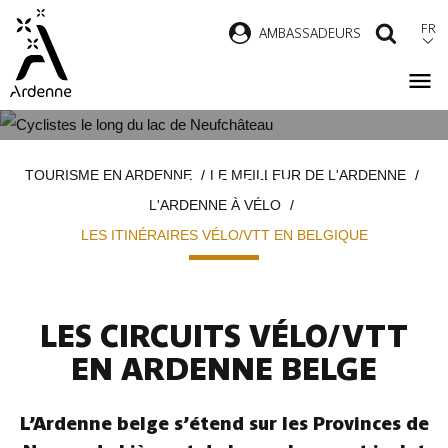
Aller
FR
AMBASSADEURS
RECH
au
contenu
principal
LES ITINÉRAIRES VÉLO/VTT EN
Fil
TOURISME EN ARDENNE
LE MEILLEUR DE L'ARDENNE
BELGIQUE
d'Ariane
L'ARDENNE À VÉLO
LES ITINÉRAIRES VÉLO/VTT EN BELGIQUE
LES CIRCUITS VÉLO/VTT
EN ARDENNE BELGE
L’Ardenne belge s’étend sur les Provinces de