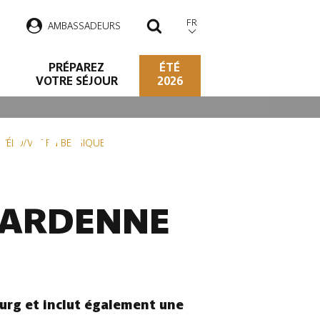
FR
AMBASSADEURS
RECHERCHER
PRÉPAREZ
ÉTÉ
VOTRE SÉJOUR
2026
O/VTT EN
S VÉLO/VTT EN BELGIQUE
N ARDENNE
urg et inclut également une