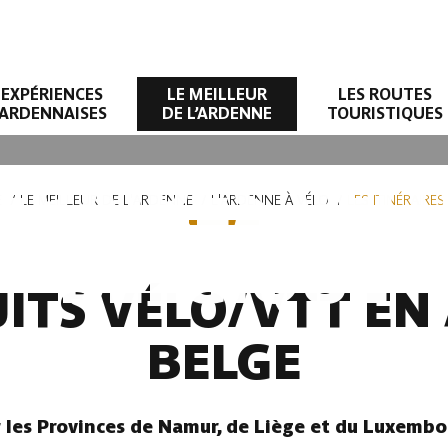
EXPÉRIENCES
LE MEILLEUR
LES ROUTES
ARDENNAISES
DE L’ARDENNE
TOURISTIQUES
NÉRAIRES VÉL
E
LE MEILLEUR DE L'ARDENNE
L'ARDENNE À VÉLO
LES ITINÉRAIRE
BELGIQUE
UITS VÉLO/VTT E
BELGE
r les Provinces de Namur, de Liège et du Luxembo