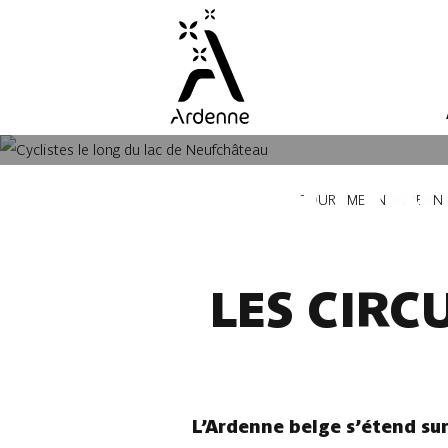
Aller
au
contenu
principal
LES ITI
Fil
TOURISME EN ARDENN
d'Ariane
LES CIRC
L’Ardenne belge s’étend su