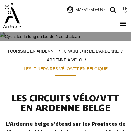
Aller
FR
AMBASSADEURS
RECH
au
contenu
principal
LES ITINÉRAIRES VÉLO/VTT EN
Fil
TOURISME EN ARDENNE
LE MEILLEUR DE L'ARDENNE
BELGIQUE
d'Ariane
L'ARDENNE À VÉLO
LES ITINÉRAIRES VÉLO/VTT EN BELGIQUE
LES CIRCUITS VÉLO/VTT
EN ARDENNE BELGE
L’Ardenne belge s’étend sur les Provinces de