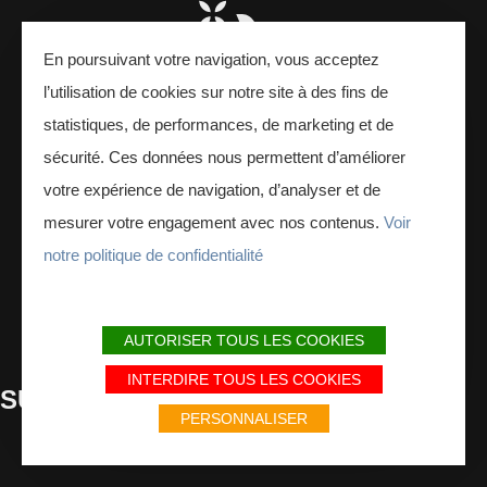
En poursuivant votre navigation, vous acceptez
l’utilisation de cookies sur notre site à des fins de
statistiques, de performances, de marketing et de
sécurité. Ces données nous permettent d’améliorer
votre expérience de navigation, d’analyser et de
Interreg - Ardenne
mesurer votre engagement avec nos contenus.
Voir
24 Place Ducale,
08000 Charleville-Mézières, France
notre politique de confidentialité
CONTACTEZ-NOUS
AUTORISER TOUS LES COOKIES
INTERDIRE TOUS LES COOKIES
SUIVEZ
-NOUS
PERSONNALISER
Facebook
Instagram
Youtube