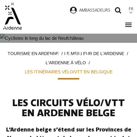
Aller
FR
AMBASSADEURS
RECH
au
contenu
principal
LES ITINÉRAIRES VÉLO/VTT EN
Fil
TOURISME EN ARDENNE
LE MEILLEUR DE L'ARDENNE
BELGIQUE
d'Ariane
L'ARDENNE À VÉLO
LES ITINÉRAIRES VÉLO/VTT EN BELGIQUE
LES CIRCUITS VÉLO/VTT
EN ARDENNE BELGE
L’Ardenne belge s’étend sur les Provinces de