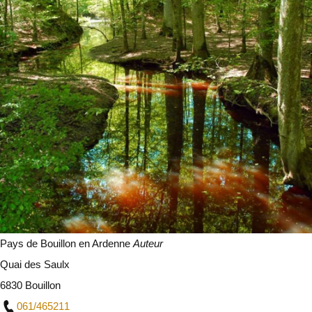
Pays de Bouillon en Ardenne
Auteur
Quai des Saulx
6830 Bouillon
061/465211