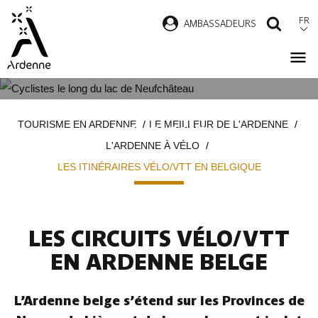
Aller
FR
AMBASSADEURS
RECH
au
contenu
principal
LES ITINÉRAIRES VÉLO/VTT EN
Fil
TOURISME EN ARDENNE
LE MEILLEUR DE L'ARDENNE
BELGIQUE
d'Ariane
L'ARDENNE À VÉLO
LES ITINÉRAIRES VÉLO/VTT EN BELGIQUE
LES CIRCUITS VÉLO/VTT
EN ARDENNE BELGE
L’Ardenne belge s’étend sur les Provinces de