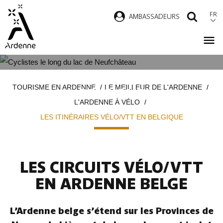
Aller
FR
AMBASSADEURS
RECH
au
contenu
principal
LES ITINÉRAIRES VÉLO/VTT EN
Fil
TOURISME EN ARDENNE
LE MEILLEUR DE L'ARDENNE
BELGIQUE
d'Ariane
L'ARDENNE À VÉLO
LES ITINÉRAIRES VÉLO/VTT EN BELGIQUE
LES CIRCUITS VÉLO/VTT
EN ARDENNE BELGE
L’Ardenne belge s’étend sur les Provinces de