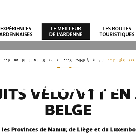
EXPÉRIENCES
LE MEILLEUR
LES ROUTES
ARDENNAISES
DE L’ARDENNE
TOURISTIQUES
NÉRAIRES VÉL
E
LE MEILLEUR DE L'ARDENNE
L'ARDENNE À VÉLO
LES ITINÉRAIRE
BELGIQUE
UITS VÉLO/VTT E
BELGE
r les Provinces de Namur, de Liège et du Luxembo