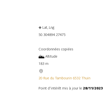
Consulter sur l'application
Part
Lat, Lng
50.30489
4.27475
Coordonnées copiées
Altitude
183 m
20 Rue du Tambourin 6532 Thuin
Point d'intérêt mis à jour le
28/11/2023