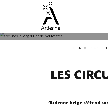
Aller
au
contenu
principal
LES ITI
Fil
TOURISME EN ARDENN
d'Ariane
LES CIRC
L’Ardenne belge s’étend su