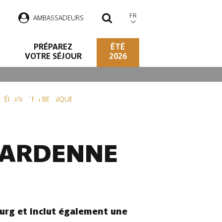
FR
AMBASSADEURS
RECHERCHER
PRÉPAREZ
ÉTÉ
VOTRE SÉJOUR
2026
O/VTT EN
S VÉLO/VTT EN BELGIQUE
N ARDENNE
urg et inclut également une