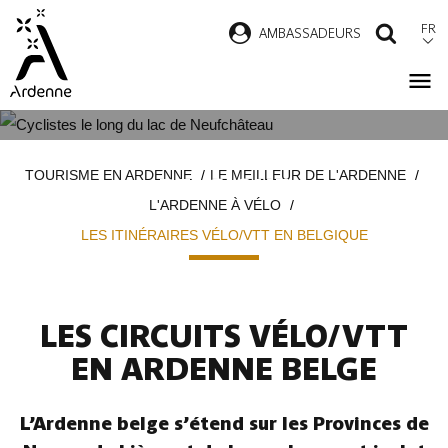
Aller
FR
AMBASSADEURS
RECH
au
contenu
principal
LES ITINÉRAIRES VÉLO/VTT EN
Fil
TOURISME EN ARDENNE
LE MEILLEUR DE L'ARDENNE
BELGIQUE
d'Ariane
L'ARDENNE À VÉLO
LES ITINÉRAIRES VÉLO/VTT EN BELGIQUE
LES CIRCUITS VÉLO/VTT
EN ARDENNE BELGE
L’Ardenne belge s’étend sur les Provinces de