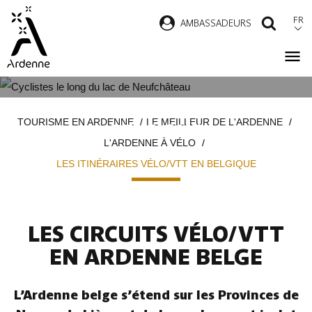
Aller
FR
AMBASSADEURS
RECH
au
contenu
principal
LES ITINÉRAIRES VÉLO/VTT EN
Fil
TOURISME EN ARDENNE
LE MEILLEUR DE L'ARDENNE
BELGIQUE
d'Ariane
L'ARDENNE À VÉLO
LES ITINÉRAIRES VÉLO/VTT EN BELGIQUE
LES CIRCUITS VÉLO/VTT
EN ARDENNE BELGE
L’Ardenne belge s’étend sur les Provinces de