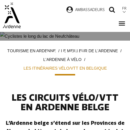
Aller
FR
AMBASSADEURS
RECH
au
contenu
principal
LES ITINÉRAIRES VÉLO/VTT EN
Fil
TOURISME EN ARDENNE
LE MEILLEUR DE L'ARDENNE
BELGIQUE
d'Ariane
L'ARDENNE À VÉLO
LES ITINÉRAIRES VÉLO/VTT EN BELGIQUE
LES CIRCUITS VÉLO/VTT
EN ARDENNE BELGE
L’Ardenne belge s’étend sur les Provinces de