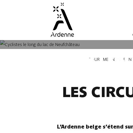
Aller
au
contenu
principal
LES ITI
Fil
TOURISME EN ARDENN
d'Ariane
LES CIRC
L’Ardenne belge s’étend su