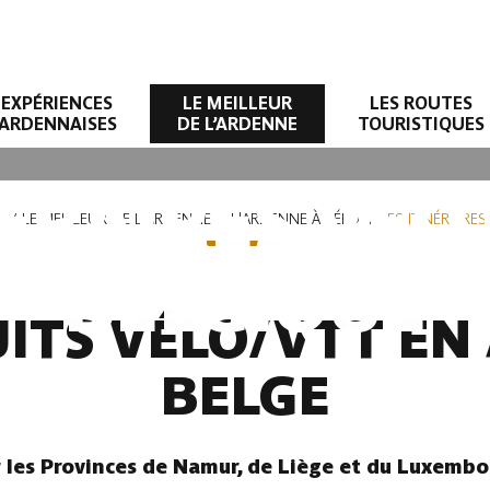
EXPÉRIENCES
LE MEILLEUR
LES ROUTES
ARDENNAISES
DE L’ARDENNE
TOURISTIQUES
NÉRAIRES VÉL
E
LE MEILLEUR DE L'ARDENNE
L'ARDENNE À VÉLO
LES ITINÉRAIRE
BELGIQUE
UITS VÉLO/VTT E
BELGE
r les Provinces de Namur, de Liège et du Luxembo