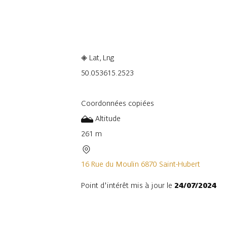
Consulter sur l'application
Part
Lat, Lng
50.05361
5.2523
Coordonnées copiées
Altitude
261 m
16 Rue du Moulin 6870 Saint-Hubert
Point d'intérêt mis à jour le
24/07/2024