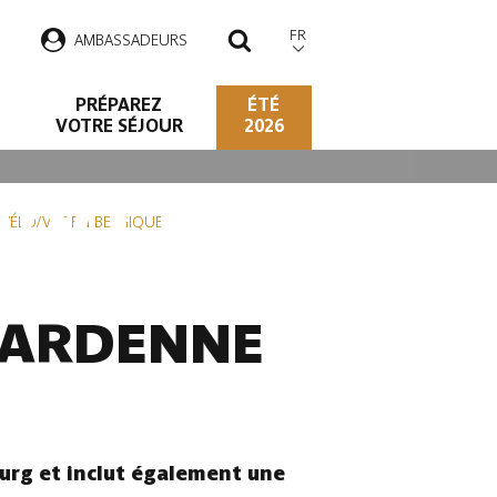
FR
AMBASSADEURS
RECHERCHER
PRÉPAREZ
ÉTÉ
VOTRE SÉJOUR
2026
O/VTT EN
S VÉLO/VTT EN BELGIQUE
N ARDENNE
urg et inclut également une