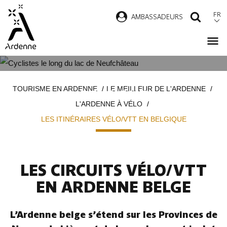
Aller
FR
AMBASSADEURS
RECH
au
contenu
principal
LES ITINÉRAIRES VÉLO/VTT EN
Fil
TOURISME EN ARDENNE
LE MEILLEUR DE L'ARDENNE
BELGIQUE
d'Ariane
L'ARDENNE À VÉLO
LES ITINÉRAIRES VÉLO/VTT EN BELGIQUE
LES CIRCUITS VÉLO/VTT
EN ARDENNE BELGE
L’Ardenne belge s’étend sur les Provinces de