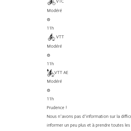
VTC
Modéré
11h
VTT
Modéré
11h
VTT AE
Modéré
11h
Prudence !
Nous n'avons pas d'information sur la difficu
informer un peu plus et à prendre toutes le