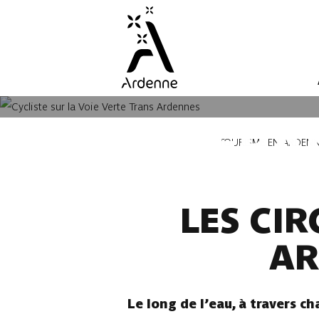
Aller
au
contenu
principal
LES ITINÉRA
Fil
TOURISME EN ARDEN
d'Ariane
LES CI
AR
Le long de l’eau, à travers 