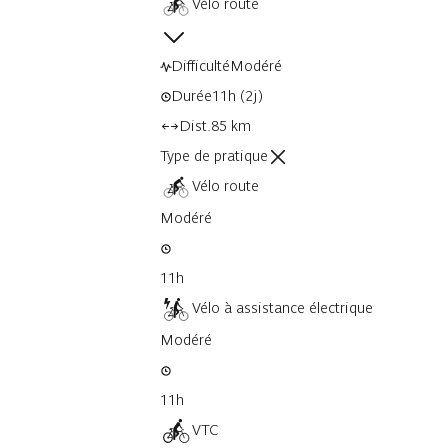
Vélo route
Difficulté
Modéré
Durée
11h
(2j)
Dist.
85 km
Type de pratique
Vélo route
Modéré
11h
Vélo à assistance électrique
Modéré
11h
VTC