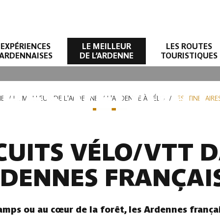
EXPÉRIENCES
LE MEILLEUR
LES ROUTES
ARDENNAISES
DE L’ARDENNE
TOURISTIQUES
IRES VÉLO/V
NE
LE MEILLEUR DE L'ARDENNE
L'ARDENNE À VÉLO
LES ITINÉRAIR
RCUITS VÉLO/VTT D
DENNES FRANÇAI
champs ou au cœur de la forêt, les Ardennes franç