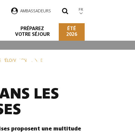
FR
AMBASSADEURS
RECHERCHER
PRÉPAREZ
ÉTÉ
VOTRE SÉJOUR
2026
TT EN FRANCE
ES VÉLO/VTT EN FRANCE
ANS LES
SES
aises proposent une multitude