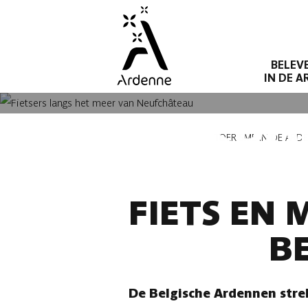
Overslaan
en
naar
BELEV
de
IN DE 
inhoud
gaan
FIETSRO
Kruimelpad
TOERISME IN DE ARD
FIETS EN
B
De Belgische Ardennen stre