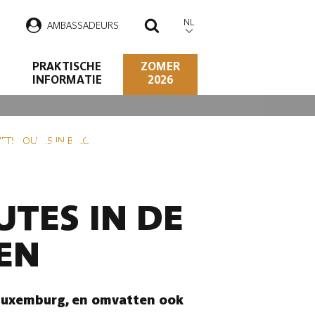
NL
AMBASSADEURS
ZOEKEN
PRAKTISCHE
ZOMER
INFORMATIE
2026
ELGISCHE
IETSROUTES IN BELGIË
TES IN DE
EN
 Luxemburg, en omvatten ook