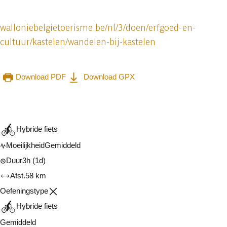
walloniebelgietoerisme.be/nl/3/doen/erfgoed-en-
cultuur/kastelen/wandelen-bij-kastelen
Download PDF
Download GPX
Raadplegen op mobiel
Delen
Hybride fiets
Moeilijkheid
Gemiddeld
Duur
3h
(1d)
Afst.
58 km
Oefeningstype
Hybride fiets
Gemiddeld