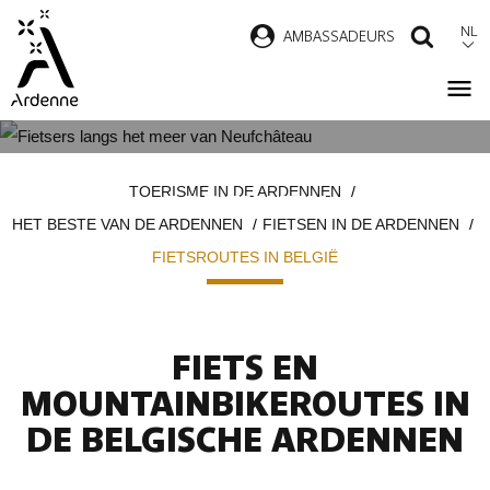
Overslaan
NL
AMBASSADEURS
ZOEK
en
naar
de
inhoud
FIETSROUTES IN DE BELGISCHE
Kruimelpad
gaan
TOERISME IN DE ARDENNEN
ARDENNEN
HET BESTE VAN DE ARDENNEN
FIETSEN IN DE ARDENNEN
FIETSROUTES IN BELGIË
FIETS EN
MOUNTAINBIKEROUTES IN
DE BELGISCHE ARDENNEN