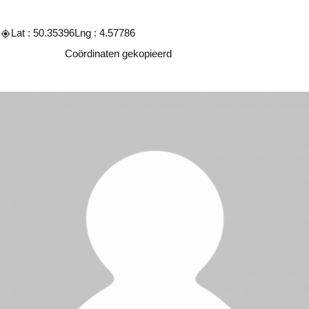
Lat : 50.35396
Lng : 4.57786
Kopiëren
Coördinaten gekopieerd