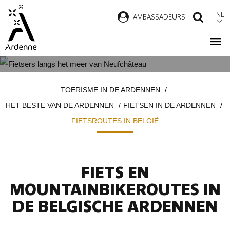
Overslaan
NL
AMBASSADEURS
ZOEK
en
naar
de
inhoud
FIETSROUTES IN DE BELGISCHE
Kruimelpad
gaan
TOERISME IN DE ARDENNEN
ARDENNEN
HET BESTE VAN DE ARDENNEN
FIETSEN IN DE ARDENNEN
FIETSROUTES IN BELGIË
FIETS EN
MOUNTAINBIKEROUTES IN
DE BELGISCHE ARDENNEN