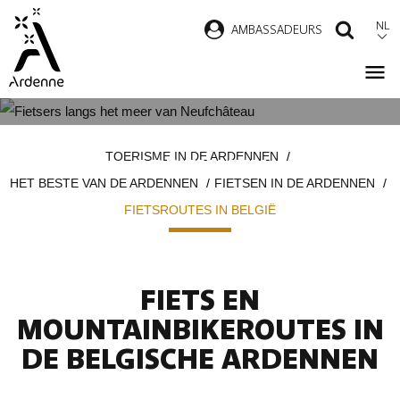
Overslaan
NL
AMBASSADEURS
ZOEK
en
naar
de
inhoud
FIETSROUTES IN DE BELGISCHE
Kruimelpad
gaan
TOERISME IN DE ARDENNEN
ARDENNEN
HET BESTE VAN DE ARDENNEN
FIETSEN IN DE ARDENNEN
FIETSROUTES IN BELGIË
FIETS EN
MOUNTAINBIKEROUTES IN
DE BELGISCHE ARDENNEN