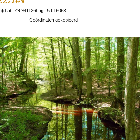
5555 Bièvre
Lat : 49.941136
Lng : 5.016063
Kopiëren
Coördinaten gekopieerd