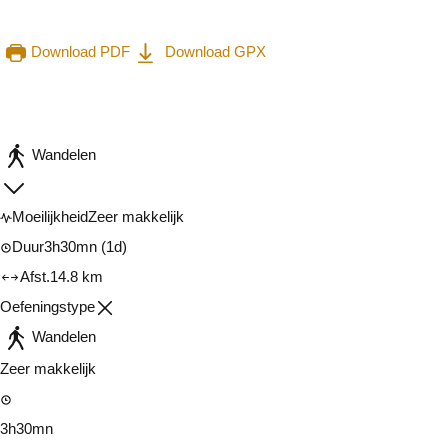
Download PDF
Download GPX
Raadplegen op mobiel
Delen
Wandelen
Moeilijkheid
Zeer makkelijk
Duur
3h30mn
(1d)
Afst.
14.8 km
Oefeningstype
Wandelen
Zeer makkelijk
3h30mn