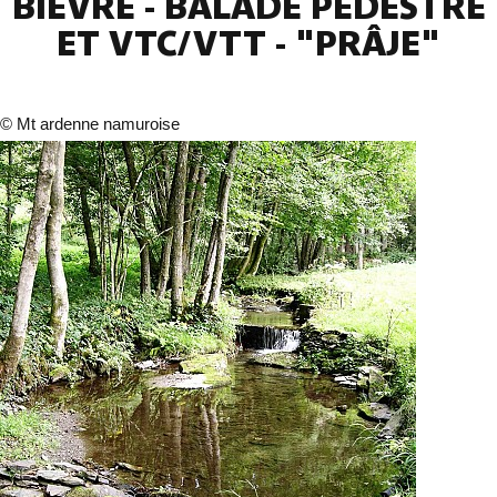
BIÈVRE - BALADE PÉDESTRE
ET VTC/VTT - "PRÂJE"
©
Mt ardenne namuroise