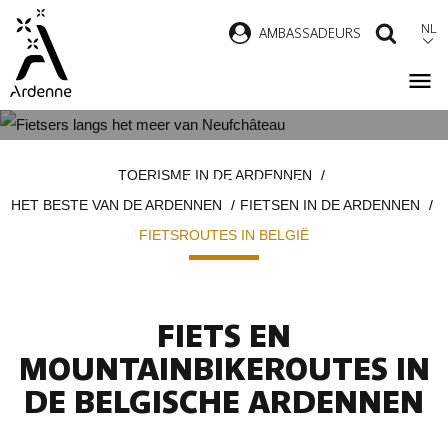
Overslaan
NL
AMBASSADEURS
ZOEK
en
naar
de
inhoud
FIETSROUTES IN DE BELGISCHE
Kruimelpad
gaan
TOERISME IN DE ARDENNEN
ARDENNEN
HET BESTE VAN DE ARDENNEN
FIETSEN IN DE ARDENNEN
FIETSROUTES IN BELGIË
FIETS EN
MOUNTAINBIKEROUTES IN
DE BELGISCHE ARDENNEN