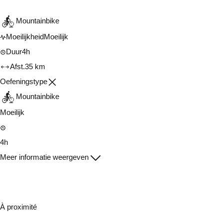
Mountainbike
Moeilijkheid
Moeilijk
Duur
4h
Afst.
35 km
Oefeningstype
Mountainbike
Moeilijk
4h
Meer informatie weergeven
À proximité