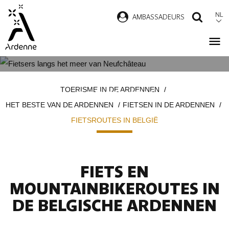
Overslaan
NL
AMBASSADEURS
ZOEK
en
naar
de
inhoud
FIETSROUTES IN DE BELGISCHE
Kruimelpad
gaan
TOERISME IN DE ARDENNEN
ARDENNEN
HET BESTE VAN DE ARDENNEN
FIETSEN IN DE ARDENNEN
FIETSROUTES IN BELGIË
FIETS EN
MOUNTAINBIKEROUTES IN
DE BELGISCHE ARDENNEN