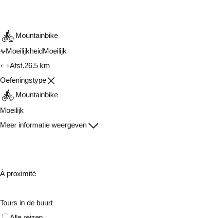
Raadplegen op mobiel
Delen
Mountainbike
Moeilijkheid
Moeilijk
Afst.
26.5 km
Oefeningstype
Mountainbike
Moeilijk
Meer informatie weergeven
À proximité
Tours in de buurt
Alle reizen