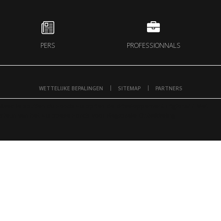
PERS
PROFESSIONNALS
WETTELIJKE BEPALINGEN
SITEMAP
PARTNERS
Avec le soutien du Fonds Européen de développement régional / Met
steun van het Europese Fonds voor Regionale Ontwikkeling