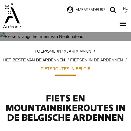
Overslaan
NL
AMBASSADEURS
ZOEK
en
naar
de
inhoud
FIETSROUTES IN DE BELGISCHE
Kruimelpad
gaan
TOERISME IN DE ARDENNEN
ARDENNEN
HET BESTE VAN DE ARDENNEN
FIETSEN IN DE ARDENNEN
FIETSROUTES IN BELGIË
FIETS EN
MOUNTAINBIKEROUTES IN
DE BELGISCHE ARDENNEN