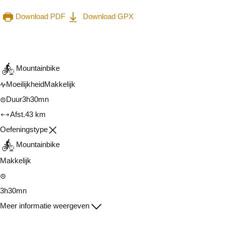
Download PDF
Download GPX
Raadplegen op mobiel
Delen
Mountainbike
Moeilijkheid
Makkelijk
Duur
3h30mn
Afst.
43 km
Oefeningstype
Mountainbike
Makkelijk
3h30mn
Meer informatie weergeven