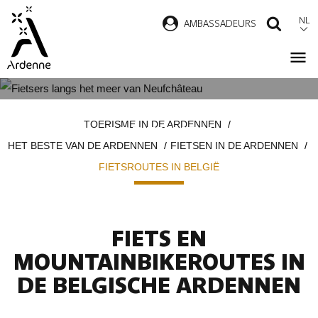
Overslaan
NL
AMBASSADEURS
ZOEK
en
naar
de
inhoud
FIETSROUTES IN DE BELGISCHE
Kruimelpad
gaan
TOERISME IN DE ARDENNEN
ARDENNEN
HET BESTE VAN DE ARDENNEN
FIETSEN IN DE ARDENNEN
FIETSROUTES IN BELGIË
FIETS EN
MOUNTAINBIKEROUTES IN
DE BELGISCHE ARDENNEN