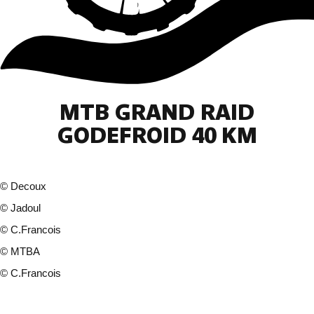
MTB GRAND RAID
GODEFROID 40 KM
©
Decoux
©
Jadoul
©
C.Francois
©
MTBA
©
C.Francois
10 fotos