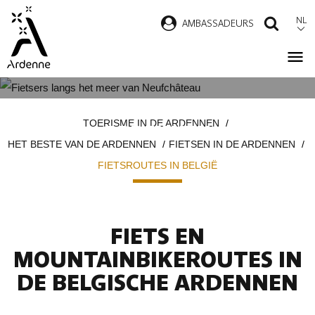
Overslaan
NL
AMBASSADEURS
ZOEK
en
naar
de
inhoud
FIETSROUTES IN DE BELGISCHE
Kruimelpad
gaan
TOERISME IN DE ARDENNEN
ARDENNEN
HET BESTE VAN DE ARDENNEN
FIETSEN IN DE ARDENNEN
FIETSROUTES IN BELGIË
FIETS EN
MOUNTAINBIKEROUTES IN
DE BELGISCHE ARDENNEN