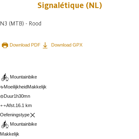
Signalétique (NL)
N3 (MTB) - Rood
Download PDF
Download GPX
Raadplegen op mobiel
Delen
Mountainbike
Moeilijkheid
Makkelijk
Duur
1h30mn
Afst.
16.1 km
Oefeningstype
Mountainbike
Makkelijk