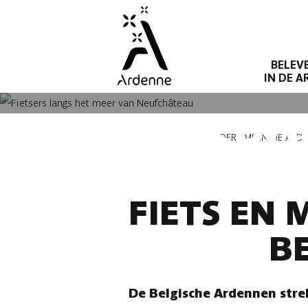
Overslaan
en
naar
BELEV
de
IN DE 
inhoud
gaan
FIETSRO
Kruimelpad
TOERISME IN DE ARD
FIETS EN
B
De Belgische Ardennen stre