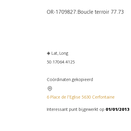
OR-1709827:Boucle terroir 77.73
Raadplegen op mobiel
Delen
Lat, Long
50.1706
4.4125
Coördinaten gekopieerd
6 Place de l'Eglise 5630 Cerfontaine
Interessant punt bijgewerkt op
01/01/2013