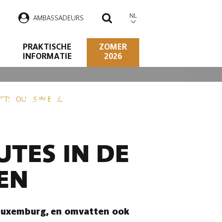
NL
AMBASSADEURS
ZOEKEN
PRAKTISCHE
ZOMER
INFORMATIE
2026
ELGISCHE
IETSROUTES IN BELGIË
TES IN DE
EN
 Luxemburg, en omvatten ook