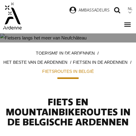
Overslaan
NL
AMBASSADEURS
ZOEK
en
naar
de
inhoud
FIETSROUTES IN DE BELGISCHE
Kruimelpad
gaan
TOERISME IN DE ARDENNEN
ARDENNEN
HET BESTE VAN DE ARDENNEN
FIETSEN IN DE ARDENNEN
FIETSROUTES IN BELGIË
FIETS EN
MOUNTAINBIKEROUTES IN
DE BELGISCHE ARDENNEN