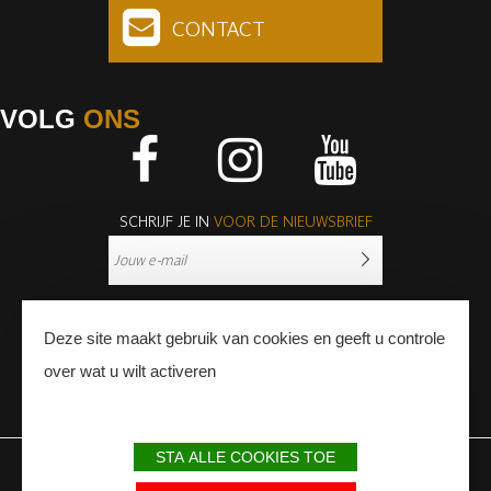
CONTACT
VOLG
ONS
Facebook
Instagram
Youtube
SCHRIJF JE IN
VOOR DE NIEUWSBRIEF
Deze site maakt gebruik van cookies en geeft u controle
over wat u wilt activeren
PERS
PROFESSIONNALS
STA ALLE COOKIES TOE
WETTELIJKE BEPALINGEN
SITEMAP
PARTNERS