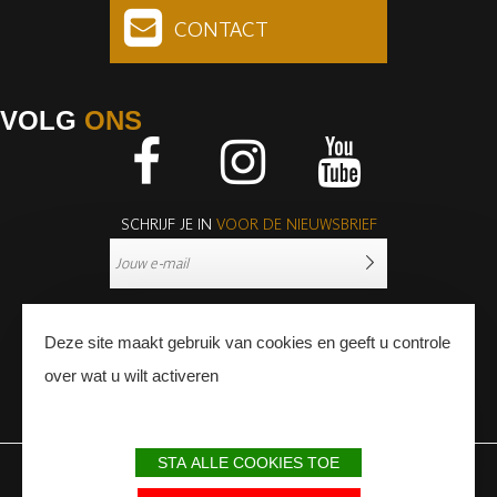
CONTACT
VOLG
ONS
Facebook
Instagram
Youtube
SCHRIJF JE IN
VOOR DE NIEUWSBRIEF
Deze site maakt gebruik van cookies en geeft u controle
over wat u wilt activeren
PERS
PROFESSIONNALS
STA ALLE COOKIES TOE
WETTELIJKE BEPALINGEN
SITEMAP
PARTNERS