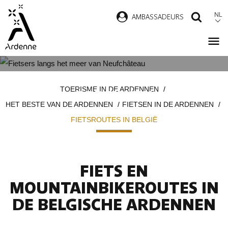
Overslaan
NL
AMBASSADEURS
ZOEK
en
naar
de
inhoud
FIETSROUTES IN DE BELGISCHE
Kruimelpad
gaan
TOERISME IN DE ARDENNEN
ARDENNEN
HET BESTE VAN DE ARDENNEN
FIETSEN IN DE ARDENNEN
FIETSROUTES IN BELGIË
FIETS EN
MOUNTAINBIKEROUTES IN
DE BELGISCHE ARDENNEN