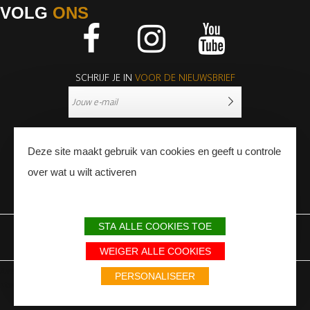
VOLG
ONS
Facebook
Instagram
Youtube
SCHRIJF JE IN
VOOR DE NIEUWSBRIEF
Deze site maakt gebruik van cookies en geeft u controle
over wat u wilt activeren
PERS
PROFESSIONNALS
STA ALLE COOKIES TOE
WETTELIJKE BEPALINGEN
SITEMAP
PARTNERS
WEIGER ALLE COOKIES
Avec le soutien du Fonds Européen de développement régional / Met
PERSONALISEER
steun van het Europese Fonds voor Regionale Ontwikkeling