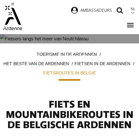
Overslaan
NL
AMBASSADEURS
ZOEK
en
naar
de
inhoud
FIETSROUTES IN DE BELGISCHE
Kruimelpad
gaan
TOERISME IN DE ARDENNEN
ARDENNEN
HET BESTE VAN DE ARDENNEN
FIETSEN IN DE ARDENNEN
FIETSROUTES IN BELGIË
FIETS EN
MOUNTAINBIKEROUTES IN
DE BELGISCHE ARDENNEN