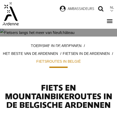
Overslaan
NL
AMBASSADEURS
ZOEK
en
naar
de
inhoud
FIETSROUTES IN DE BELGISCHE
Kruimelpad
gaan
TOERISME IN DE ARDENNEN
ARDENNEN
HET BESTE VAN DE ARDENNEN
FIETSEN IN DE ARDENNEN
FIETSROUTES IN BELGIË
FIETS EN
MOUNTAINBIKEROUTES IN
DE BELGISCHE ARDENNEN