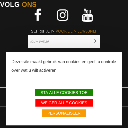
VOLG
ONS
Facebook
Instagram
Youtube
SCHRIJF JE IN
VOOR DE NIEUWSBRIEF
Deze site maakt gebruik van cookies en geeft u controle
over wat u wilt activeren
PERS
PROFESSIONNALS
STA ALLE COOKIES TOE
WETTELIJKE BEPALINGEN
SITEMAP
PARTNERS
WEIGER ALLE COOKIES
Avec le soutien du Fonds Européen de développement régional / Met
PERSONALISEER
steun van het Europese Fonds voor Regionale Ontwikkeling