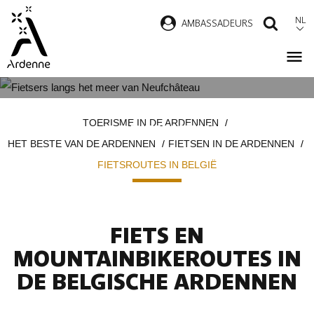
Overslaan
NL
AMBASSADEURS
ZOEK
en
naar
de
inhoud
FIETSROUTES IN DE BELGISCHE
Kruimelpad
gaan
TOERISME IN DE ARDENNEN
ARDENNEN
HET BESTE VAN DE ARDENNEN
FIETSEN IN DE ARDENNEN
FIETSROUTES IN BELGIË
FIETS EN
MOUNTAINBIKEROUTES IN
DE BELGISCHE ARDENNEN