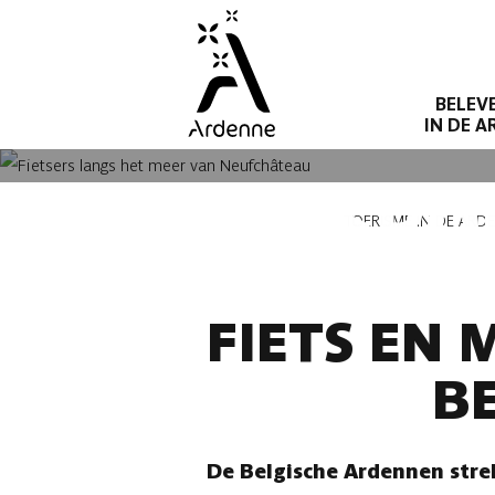
Overslaan
en
naar
BELEV
de
IN DE 
inhoud
gaan
FIETSRO
Kruimelpad
TOERISME IN DE ARD
FIETS EN
B
De Belgische Ardennen stre