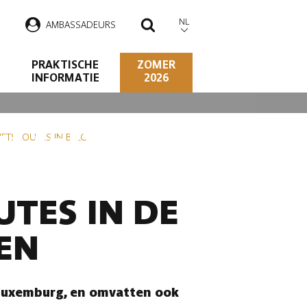
NL
AMBASSADEURS
ZOEKEN
PRAKTISCHE
ZOMER
INFORMATIE
2026
ELGISCHE
IETSROUTES IN BELGIË
TES IN DE
EN
 Luxemburg, en omvatten ook