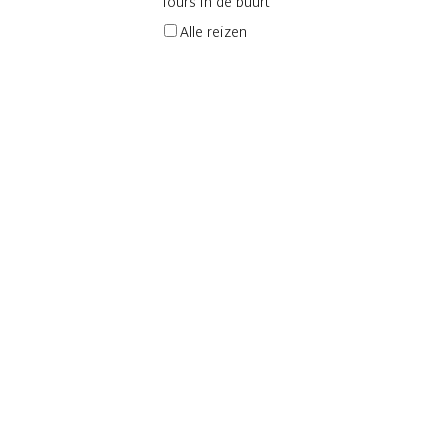
Tours in de buurt
Alle reizen