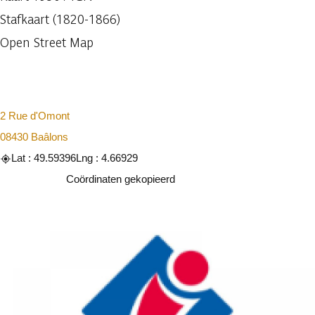
Stafkaart (1820-1866)
Open Street Map
2 Rue d'Omont
08430 Baâlons
Lat : 49.59396
Lng : 4.66929
Kopiëren
Coördinaten gekopieerd