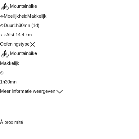
Mountainbike
Moeilijkheid
Makkelijk
Duur
1h30mn
(1d)
Afst.
14.4 km
Oefeningstype
Mountainbike
Makkelijk
1h30mn
Meer informatie weergeven
À proximité