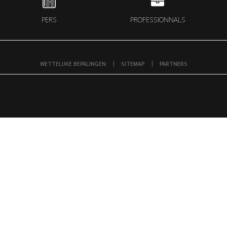
PERS
PROFESSIONNALS
WETTELIJKE BEPALINGEN
SITEMAP
PARTNERS
Avec le soutien du Fonds Européen de développement régional / Met
steun van het Europese Fonds voor Regionale Ontwikkeling