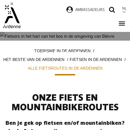
Overslaan
NL
AMBASSADEURS
ZOEK
en
naar
de
inhoud
ALLE FIETSROUTES IN DE
Kruimelpad
gaan
TOERISME IN DE ARDENNEN
ARDENNEN
HET BESTE VAN DE ARDENNEN
FIETSEN IN DE ARDENNEN
ALLE FIETSROUTES IN DE ARDENNEN
ONZE FIETS EN
MOUNTAINBIKEROUTES
Ben je gek op fietsen en/of mountainbiken?