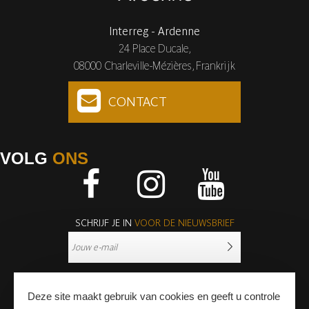
Interreg - Ardenne
24 Place Ducale,
08000 Charleville-Mézières, Frankrijk
CONTACT
VOLG
ONS
Facebook
Instagram
Youtube
SCHRIJF JE IN
VOOR DE NIEUWSBRIEF
Deze site maakt gebruik van cookies en geeft u controle