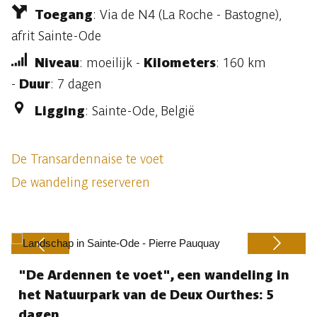
Toegang
: Via de N4 (La Roche - Bastogne),
afrit Sainte-Ode
Niveau
: moeilijk -
Kilometers
: 160 km
-
Duur
: 7 dagen
Ligging
: Sainte-Ode, België
De Transardennaise te voet
De wandeling reserveren
"De Ardennen te voet", een wandeling in
Previous
Next
het Natuurpark van de Deux Ourthes: 5
dagen