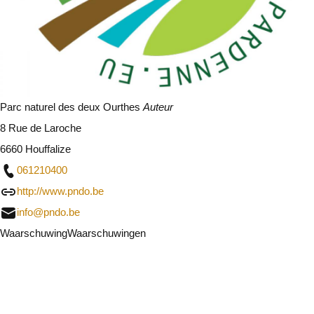
Parc naturel des deux Ourthes
Auteur
8 Rue de Laroche
6660 Houffalize
061210400
http://www.pndo.be
info@pndo.be
Waarschuwing
Waarschuwingen
Ik zal voorzichtig zijn
Sluit