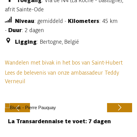
Toegang
: Via de N4 (La Roche - Bastogne),
afrit Sainte-Ode
Niveau
: gemiddeld -
Kilometers
: 45 km
-
Duur
: 2 dagen
Ligging
: Bertogne, België
Wandelen met bivak in het bos van Saint-Hubert
Lees de belevenis van onze ambassadeur Teddy
Verneuil
La Transardennaise te voet: 7 dagen
Previous
Next