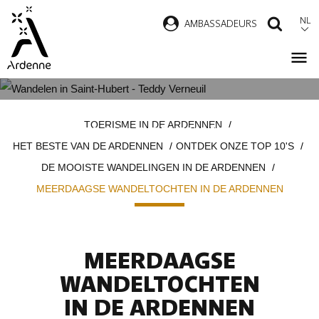
Overslaan
NL
AMBASSADEURS
ZOEK
en
naar
de
inhoud
MEERDAAGSE WANDELTOCHTEN
Kruimelpad
gaan
TOERISME IN DE ARDENNEN
IN DE ARDENNEN
HET BESTE VAN DE ARDENNEN
ONTDEK ONZE TOP 10'S
DE MOOISTE WANDELINGEN IN DE ARDENNEN
MEERDAAGSE WANDELTOCHTEN IN DE ARDENNEN
MEERDAAGSE
WANDELTOCHTEN
IN DE ARDENNEN