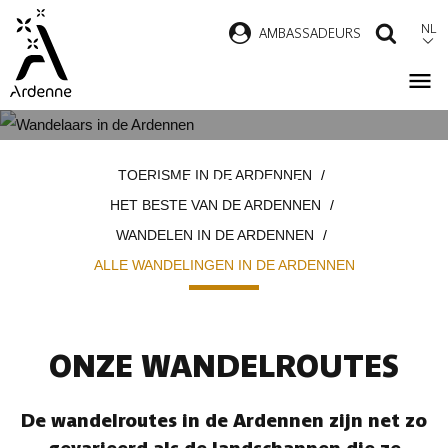
Overslaan
NL
AMBASSADEURS
ZOEK
en
naar
de
inhoud
ALLE WANDELINGEN IN DE
Kruimelpad
gaan
TOERISME IN DE ARDENNEN
ARDENNEN
HET BESTE VAN DE ARDENNEN
WANDELEN IN DE ARDENNEN
ALLE WANDELINGEN IN DE ARDENNEN
ONZE WANDELROUTES
De wandelroutes in de Ardennen zijn net zo