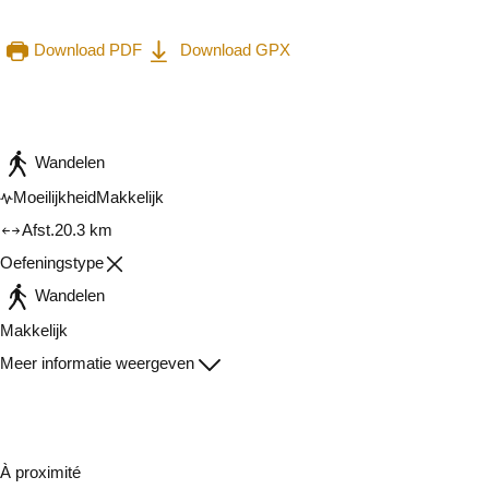
Download PDF
Download GPX
Raadplegen op mobiel
Delen
Wandelen
Moeilijkheid
Makkelijk
Afst.
20.3 km
Oefeningstype
Wandelen
Makkelijk
Meer informatie weergeven
À proximité