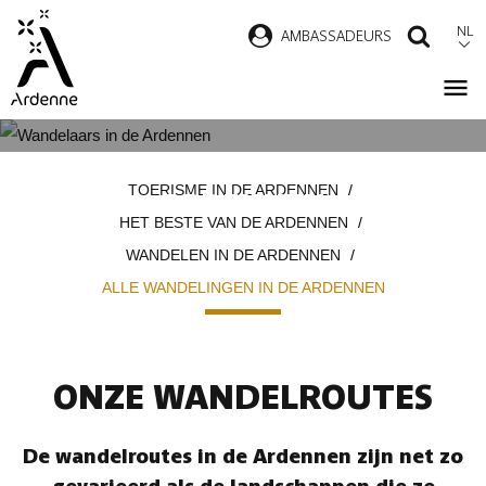
Overslaan
NL
AMBASSADEURS
ZOEK
en
naar
de
inhoud
ALLE WANDELINGEN IN DE
Kruimelpad
gaan
TOERISME IN DE ARDENNEN
ARDENNEN
HET BESTE VAN DE ARDENNEN
WANDELEN IN DE ARDENNEN
ALLE WANDELINGEN IN DE ARDENNEN
ONZE WANDELROUTES
De wandelroutes in de Ardennen zijn net zo