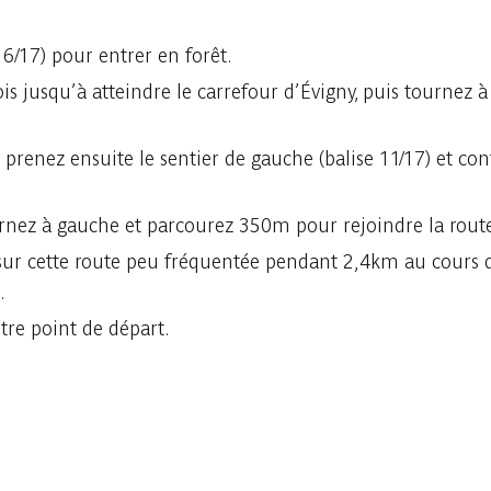
 6/17) pour entrer en forêt.
s jusqu’à atteindre le carrefour d’Évigny, puis tournez à 
 prenez ensuite le sentier de gauche (balise 11/17) et c
rnez à gauche et parcourez 350m pour rejoindre la rout
 sur cette route peu fréquentée pendant 2,4km au cours 
.
otre point de départ.
Raadplegen op mobiel
Delen