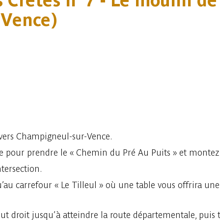
 Crêtes n°7 - Le moulin de
-Vence)
 vers Champigneul-sur-Vence.
oite pour prendre le « Chemin du Pré Au Puits » et montez 
tersection.
’au carrefour « Le Tilleul » où une table vous offrira u
out droit jusqu’à atteindre la route départementale, puis 