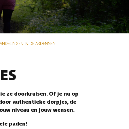
WANDELINGEN IN DE ARDENNEN
ES
e ze doorkruisen. Of je nu op
 door authentieke dorpjes, de
jouw niveau en jouw wensen.
vele paden!