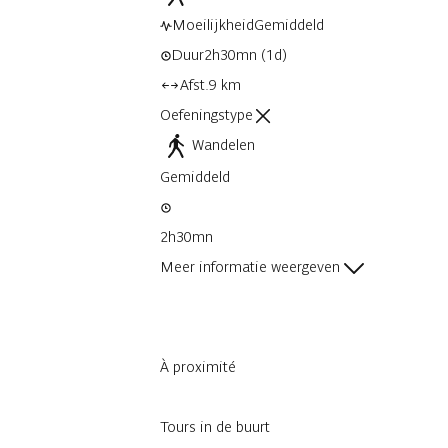
Moeilijkheid
Gemiddeld
Duur
2h30mn
(1d)
Afst.
9 km
Oefeningstype
Wandelen
Gemiddeld
2h30mn
Meer informatie weergeven
À proximité
Tours in de buurt