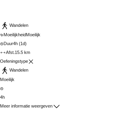
Raadplegen op mobiel
Delen
Wandelen
Moeilijkheid
Moeilijk
Duur
4h
(1d)
Afst.
15.5 km
Oefeningstype
Wandelen
Moeilijk
4h
Meer informatie weergeven