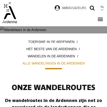
Overslaan
NL
AMBASSADEURS
ZOEK
en
naar
de
inhoud
ALLE WANDELINGEN IN DE
Kruimelpad
gaan
TOERISME IN DE ARDENNEN
ARDENNEN
HET BESTE VAN DE ARDENNEN
WANDELEN IN DE ARDENNEN
ALLE WANDELINGEN IN DE ARDENNEN
ONZE WANDELROUTES
De wandelroutes in de Ardennen zijn net zo