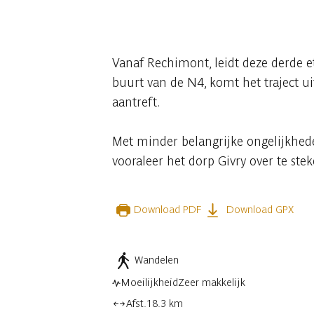
9 fotos
Vanaf Rechimont, leidt deze derde e
buurt van de N4, komt het traject u
aantreft.
Met minder belangrijke ongelijkhed
vooraleer het dorp Givry over te ste
Download PDF
Download GPX
Wandelen
Moeilijkheid
Zeer makkelijk
Afst.
18.3 km