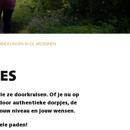
WANDELINGEN IN DE ARDENNEN
ES
e ze doorkruisen. Of je nu op
 door authentieke dorpjes, de
jouw niveau en jouw wensen.
vele paden!