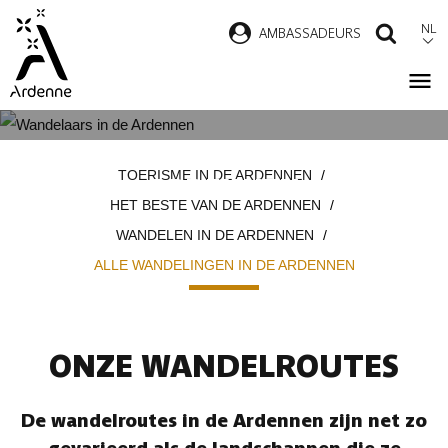
Overslaan
NL
AMBASSADEURS
ZOEK
en
naar
de
inhoud
ALLE WANDELINGEN IN DE
Kruimelpad
gaan
TOERISME IN DE ARDENNEN
ARDENNEN
HET BESTE VAN DE ARDENNEN
WANDELEN IN DE ARDENNEN
ALLE WANDELINGEN IN DE ARDENNEN
ONZE WANDELROUTES
De wandelroutes in de Ardennen zijn net zo