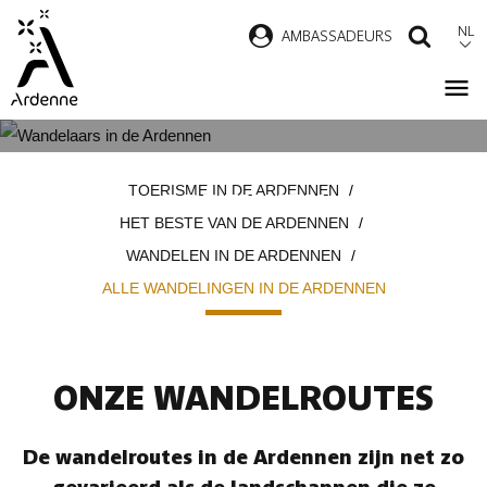
Overslaan
NL
AMBASSADEURS
ZOEK
en
naar
de
inhoud
ALLE WANDELINGEN IN DE
Kruimelpad
gaan
TOERISME IN DE ARDENNEN
ARDENNEN
HET BESTE VAN DE ARDENNEN
WANDELEN IN DE ARDENNEN
ALLE WANDELINGEN IN DE ARDENNEN
ONZE WANDELROUTES
De wandelroutes in de Ardennen zijn net zo