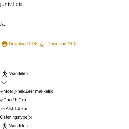
junivillois.
Ja.
Download PDF
Download GPX
Raadplegen op mobiel
Delen
Wandelen
Moeilijkheid
Zeer makkelijk
Duur
1h
(1d)
Afst.
1.9 km
Oefeningstype
Wandelen