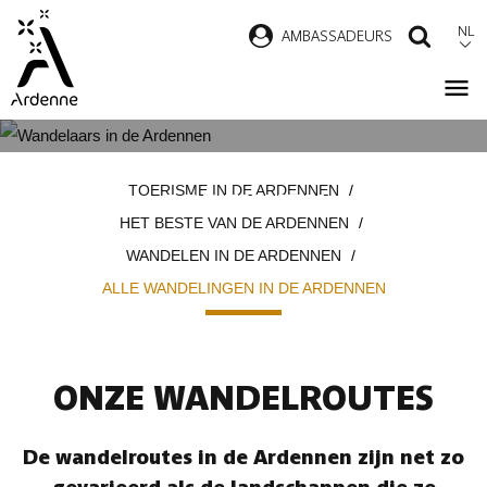
Overslaan
NL
AMBASSADEURS
ZOEK
en
naar
de
inhoud
ALLE WANDELINGEN IN DE
Kruimelpad
gaan
TOERISME IN DE ARDENNEN
ARDENNEN
HET BESTE VAN DE ARDENNEN
WANDELEN IN DE ARDENNEN
ALLE WANDELINGEN IN DE ARDENNEN
ONZE WANDELROUTES
De wandelroutes in de Ardennen zijn net zo