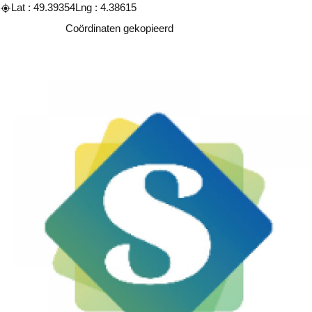
Lat : 49.39354
Lng : 4.38615
Kopiëren
Coördinaten gekopieerd