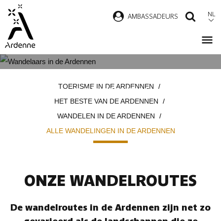
Overslaan
NL
AMBASSADEURS
ZOEK
en
naar
de
inhoud
ALLE WANDELINGEN IN DE
Kruimelpad
gaan
TOERISME IN DE ARDENNEN
ARDENNEN
HET BESTE VAN DE ARDENNEN
WANDELEN IN DE ARDENNEN
ALLE WANDELINGEN IN DE ARDENNEN
ONZE WANDELROUTES
De wandelroutes in de Ardennen zijn net zo