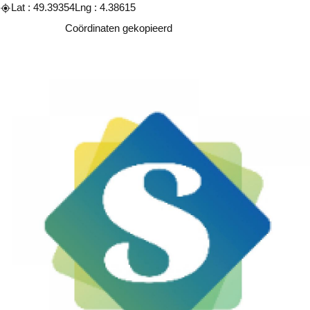
Lat : 49.39354
Lng : 4.38615
Kopiëren
Coördinaten gekopieerd