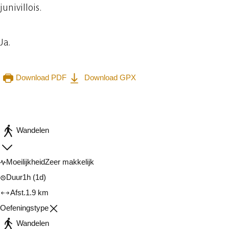
junivillois.
Ja.
Download PDF
Download GPX
Raadplegen op mobiel
Delen
Wandelen
Moeilijkheid
Zeer makkelijk
Duur
1h
(1d)
Afst.
1.9 km
Oefeningstype
Wandelen