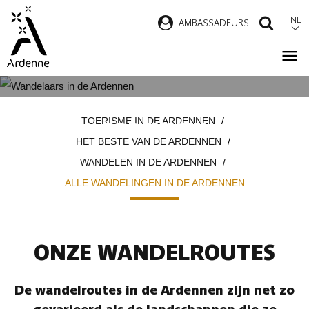
Overslaan
NL
AMBASSADEURS
ZOEK
en
naar
de
inhoud
ALLE WANDELINGEN IN DE
Kruimelpad
gaan
TOERISME IN DE ARDENNEN
ARDENNEN
HET BESTE VAN DE ARDENNEN
WANDELEN IN DE ARDENNEN
ALLE WANDELINGEN IN DE ARDENNEN
ONZE WANDELROUTES
De wandelroutes in de Ardennen zijn net zo